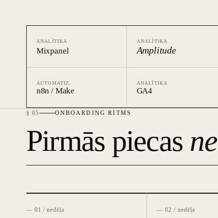
ANALĪTIKA
ANALĪTIKA
Amplitude
Mixpanel
AUTOMATIZ.
ANALĪTIKA
n8n / Make
GA4
§ 05
ONBOARDING RITMS
Pirmās piecas
ne
— 01 / nedēļa
— 02 / nedēļa