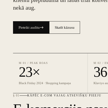
klientu pieplūduma un labas trial konver
nekā aug.
Pieteikt auditu
Skatīt kāzusu
M·01 / PEAK ROAS
M·02 / E
23×
36
Black Friday 2024 · Shopping kampaņa
Klaviyo au
§ 01
KĀPĒC E-COM VAJAG ATSEVIŠĶU PIEEJU