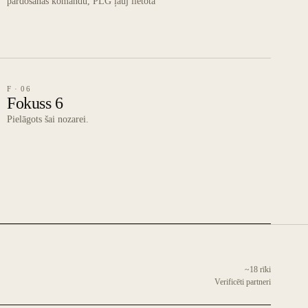
pārdošanas komandu, PLG ļauj lietotā
F · 06
Fokuss 6
Pielāgots šai nozarei.
~18 rīki
Verificēti partneri