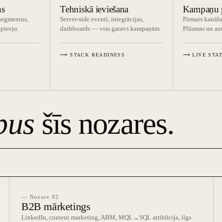
ns
Tehniskā ieviešana
Kampaņu p
segmentus,
Server-side eventi, integrācijas,
Pirmais kanālu
pieeju.
dashboards — viss gatavs kampaņām.
Plūsmas un aut
⟶ STACK READINESS
⟶ LIVE STA
pus
šīs nozares.
— Nozare 02
B2B mārketings
LinkedIn, content marketing, ABM, MQL→SQL atribūcija, ilgs