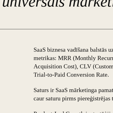
v
universāls mārke
SaaS biznesa vadīšana balstās u
metrikas: MRR (Monthly Recur
Acquisition Cost), CLV (Custom
Trial-to-Paid Conversion Rate.
Saturs ir SaaS mārketinga pamat
caur saturu pirms piereģistrējas t