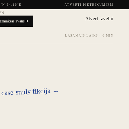
5°N 24.10°E
ATVĒRTI PIETEIKUMIEM
EN
Atvert izvelni
ezmaksas zvans
LASĀMAIS LAIKS · 6 MIN
e case-study fikcija →