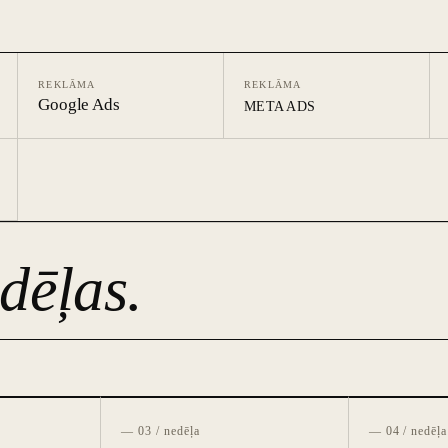
REKLĀMA
REKLĀMA
Google Ads
META ADS
dēļas.
— 03 / nedēļa
— 04 / nedēļa