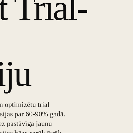
t Trial-
iju
 optimizētu trial
sijas par 60-90% gadā.
ez pastāvīga jaunu