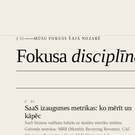
§ 02
MŪSU FOKUSS ŠAJĀ NOZARĒ
Fokusa
disciplīn
F · 01
SaaS izaugsmes metrikas: ko mērīt un
kāpēc
SaaS biznesa vadīšana balstās uz skaidru metriku sistēmu.
Galvenās metrikas: MRR (Monthly Recurring Revenue), CAC