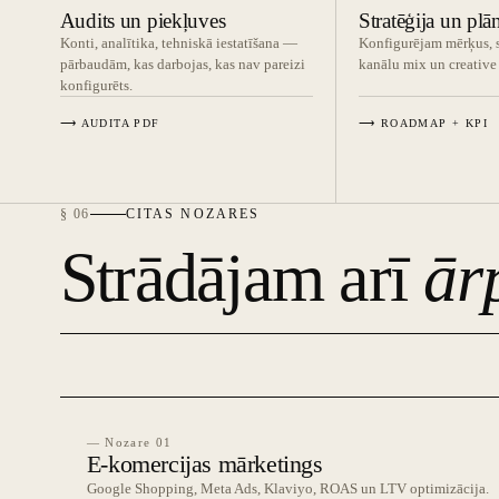
Audits un piekļuves
Stratēģija un plā
Konti, analītika, tehniskā iestatīšana —
Konfigurējam mērķus, 
pārbaudām, kas darbojas, kas nav pareizi
kanālu mix un creative 
konfigurēts.
⟶ AUDITA PDF
⟶ ROADMAP + KPI
§ 06
CITAS NOZARES
Strādājam arī
ār
— Nozare 01
E-komercijas mārketings
Google Shopping, Meta Ads, Klaviyo, ROAS un LTV optimizācija.