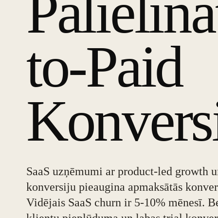
Palielinā
to-Paid
Konvers
SaaS uzņēmumi ar product-led growth un
konversiju pieaugina apmaksātās konver
Vidējais SaaS churn ir 5-10% mēnesī. B