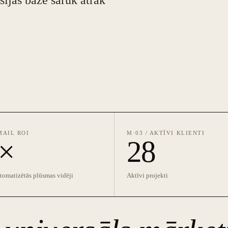
sijas bāze sarūk ātrāk
MAIL ROI
M·03 / AKTĪVI KLIENTI
×
28
tomatizētās plūsmas vidēji
Aktīvi projekti