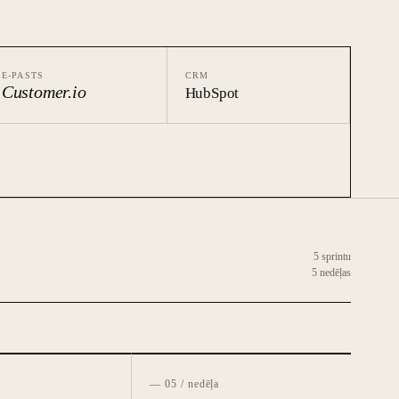
E-PASTS
CRM
Customer.io
HubSpot
5 sprintu
5 nedēļas
— 05 / nedēļa