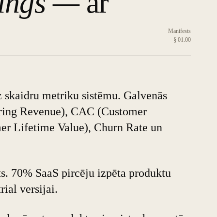
tings —
ar
Manifests
§ 01.00
z skaidru metriku sistēmu. Galvenās
ring Revenue), CAC (Customer
er Lifetime Value), Churn Rate un
s. 70% SaaS pircēju izpēta produktu
rial versijai.