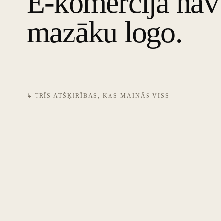
E-komercija na
mazāku logo.
↳ TRĪS ATŠĶIRĪBAS, KAS MAINĀS VISS