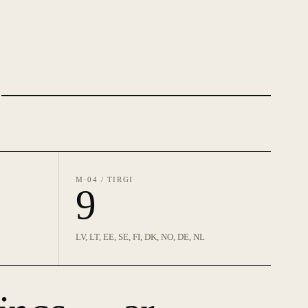
KOMANDA RĪGĀ / 2025 · PROJEKTA SPRINTA DIENA
FOTO · 01
M·04 / TIRGI
9
LV, LT, EE, SE, FI, DK, NO, DE, NL