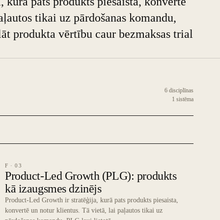
, kurā pats produkts piesaista, konvertē
 paļautos tikai uz pārdošanas komandu,
āt produkta vērtību caur bezmaksas trial
6 disciplīnas
1 sistēma
F · 03
Product-Led Growth (PLG): produkts
kā izaugsmes dzinējs
Product-Led Growth ir stratēģija, kurā pats produkts piesaista,
konvertē un notur klientus. Tā vietā, lai paļautos tikai uz