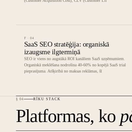
(Customer Acquisition Cost), CLV (Customer Lif
F · 04
SaaS SEO stratēģija: organiskā
izaugsme ilgtermiņā
SEO ir viens no augstākā ROI kanāliem SaaS uzņēmumiem.
Organiskā meklēšana nodrošina 40-60% no kopējā SaaS trial
pieprasījuma. Atšķirībā no maksas reklāmas, šī
§ 04
RĪKU STACK
Platformas, ko
p