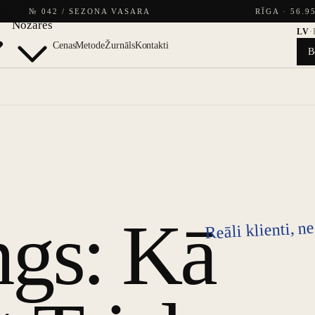
umi
№ 042 / SEZONA VASARA
RĪGA · 56.9
Nozares
LV
·
Cenas
Metode
Žurnāls
Kontakti
B
ngs: Kā
Reāli klienti, n