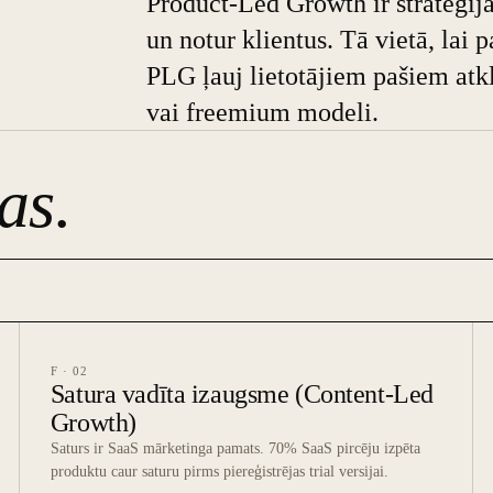
Product-Led Growth ir stratēģija
un notur klientus. Tā vietā, lai
PLG ļauj lietotājiem pašiem atkl
vai freemium modeli.
as.
F · 02
Satura vadīta izaugsme (Content-Led
Growth)
Saturs ir SaaS mārketinga pamats. 70% SaaS pircēju izpēta
produktu caur saturu pirms piereģistrējas trial versijai.