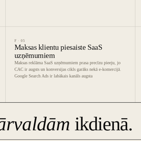
F · 05
Maksas klientu piesaiste SaaS
uzņēmumiem
Maksas reklāma SaaS uzņēmumiem prasa precīzu pieeju, jo
CAC ir augsts un konversijas cikls garāks nekā e-komercijā.
Google Search Ads ir labākais kanāls augsta
ārvaldām
ikdienā.