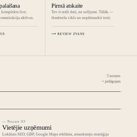
alaišana
Pirmā atskaite
 komplekts live.
Tev ir reāli dati, ne solījumi. Tālāk —
omatizācija aktīvas.
ikmēneša cikls un nepārtraukti testi.
TUS
⟶ REVIEW ZVANS
3 nozares
+ pielāgojam
— Nozare 03
Vietējie uzņēmumi
Lokālais SEO, GBP, Google Maps reklāma, atsauksmju stratēģija